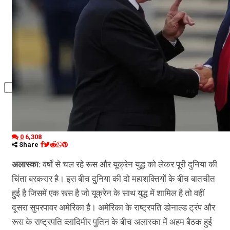
कृषि
धर्म
विज्ञान तकनीकी
0
6,308
Share
अलास्का:
वर्षों से चल रहे रूस और यूक्रेन युद्ध को लेकर पूरी दुनिया की
चिंता बरकरार है। इस बीच दुनिया की दो महाशक्तियों के बीच बातचीत
हुई है जिसमें एक रूस है जो यूक्रेन के साथ युद्ध में शामिल है तो वहीं
दूसरा सुपरपावर अमेरिका है। अमेरिका के राष्ट्रपति डोनाल्ड ट्रंप और
रूस के राष्ट्रपति व्लादिमीर पुतिन के बीच अलास्का में अहम बैठक हुई