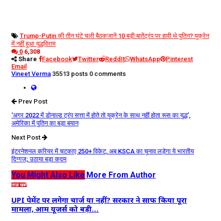
Trump-Putin की तीन घंटे चली बैठक
जानें 10 बड़ी बातें
ट्रंप पर हावी थे पुतिन? यूक्रेन
में नहीं हुआ युद्धविराम
0
6,308
Share
Facebook
Twitter
ReddIt
WhatsApp
Pinterest
Email
Vineet Verma
35513 posts
0 comments
Prev Post
‘अगर 2022 में डोनाल्ड ट्रंप सत्ता में होते तो यूक्रेन के साथ नहीं होता रूस का युद्ध’,
अमेरिका में पुतिन का बड़ा बयान
Next Post
इंटरनेशनल करियर में चटकाए 250+ विकेट, अब KSCA का चुनाव लड़ेगा ये भारतीय
दिग्गज; उठाया बड़ा कदम
You Might Also Like
More From Author
ताज़ा खबरें
UPI पेमेंट पर लगेगा चार्ज या नहीं? सरकार ने साफ किया पूरा
मामला, आम यूजर्स को बड़ी…