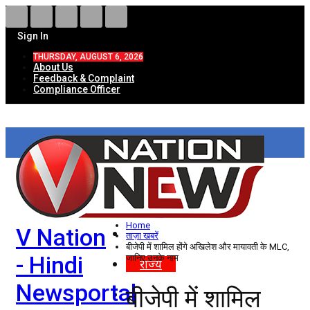
Sign In
THURSDAY, AUGUST 6, 2026
About Us
Feedback & Complaint
Compliance Officer
HOME
ताज़ा खबरें
देश
Home
V Nation
विदेश
ताज़ा खबरें
बीजेपी में शामिल होंगे अखिलेश और मायावती के MLC,
- Hindi
जानिए उनके नाम
राज्य
Newsportal
बीजेपी में शामिल
उत्तर प्रदेश