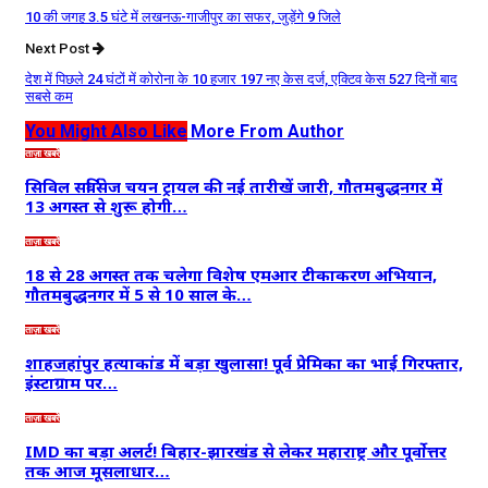
10 की जगह 3.5 घंटे में लखनऊ-गाजीपुर का सफर, जुड़ेंगे 9 जिले
Next Post
देश में पिछले 24 घंटों में कोरोना के 10 हजार 197 नए केस दर्ज, एक्टिव केस 527 दिनों बाद
सबसे कम
You Might Also Like
More From Author
ताज़ा खबरें
सिविल सर्विसेज चयन ट्रायल की नई तारीखें जारी, गौतमबुद्धनगर में
13 अगस्त से शुरू होगी…
ताज़ा खबरें
18 से 28 अगस्त तक चलेगा विशेष एमआर टीकाकरण अभियान,
गौतमबुद्धनगर में 5 से 10 साल के…
ताज़ा खबरें
शाहजहांपुर हत्याकांड में बड़ा खुलासा! पूर्व प्रेमिका का भाई गिरफ्तार,
इंस्टाग्राम पर…
ताज़ा खबरें
IMD का बड़ा अलर्ट! बिहार-झारखंड से लेकर महाराष्ट्र और पूर्वोत्तर
तक आज मूसलाधार…