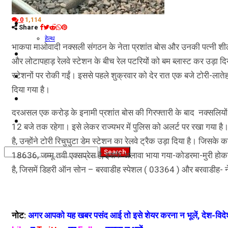
नौकरियां
0
1,114
जीवन शैली
Share
हेल्थ
भाकपा माओवादी नक्सली संगठन के नेता प्रशांत बोस और उनकी पत्नी शीला मर
क्राइम
और लोटापहाड़ रेलवे स्टेशन के बीच रेल पटरियों को बम ब्लास्ट कर उड़ा दिया
स्टेशनों पर रोकी गईं। इससे पहले शुक्रवार को देर रात एक बजे टोरी-लातेहा
कृषि
दिया गया है।
धर्म
दरअसल एक करोड़ के इनामी प्रशांत बोस की गिरफ्तारी के बाद नक्सलियो
विज्ञान तकनीकी
12 बजे तक रहेगा। इसे लेकर राज्यभर में पुलिस को अलर्ट पर रखा गया है
है, उन्होंने टोरी रिचुघुटा डेम स्टेशन का रेलवे ट्रैक उड़ा दिया है। जिसके क
18636, जम्मू तवी एक्सप्रेस है, इसके अलावा भाया गया-कोडरमा-मुरी होक
है, जिसमें डिहरी ऑन सोन – बरवाडीह स्पेशल ( 03364 ) और बरवाडीह- ने
नोट:
अगर आपको यह खबर पसंद आई तो इसे शेयर करना न भूलें, देश-विदेश