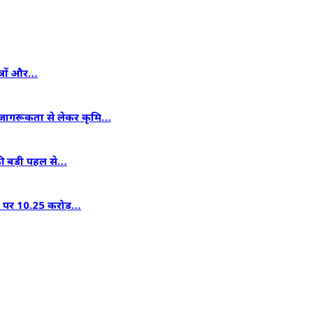
त्रों और…
न जागरूकता से लेकर कृमि…
 की बड़ी पहल से…
धार पर 10.25 करोड़…