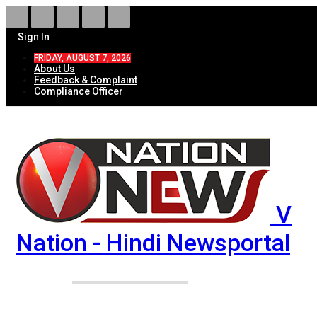
Sign In
FRIDAY, AUGUST 7, 2026
About Us
Feedback & Complaint
Compliance Officer
V
Nation - Hindi Newsportal