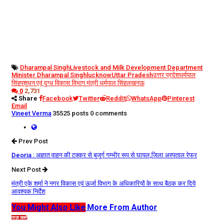
Dharampal Singh
Livestock and Milk Development Department
Minister Dharampal Singh
lucknow
Uttar Pradesh
उत्तर प्रदेश
धर्मपाल
सिंह
पशुधन एवं दुग्ध विकास विभाग मंत्री धर्मपाल सिंह
लखनऊ
0
2,731
Share
Facebook
Twitter
ReddIt
WhatsApp
Pinterest
Email
Vineet Verma
35525 posts
0 comments
Prev Post
Deoria : अज्ञात वाहन की टक्कर से बुजुर्ग गम्भीर रूप से घायल,जिला अस्पताल रेफर
Next Post
मंत्री एके शर्मा ने नगर विकास एवं ऊर्जा विभाग के अधिकारियों के साथ बैठक कर दिये
आवश्यक निर्देश
You Might Also Like
More From Author
ताज़ा खबरें