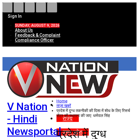
Sign In
SUNDAY, AUGUST 9, 2026
About Us
Feedback & Complaint
Compliance Officer
HOME
ताज़ा खबरें
देश
Home
V Nation
विदेश
ताज़ा खबरें
प्रदेश में दुग्ध तकनीकी की दिशा में शोध के लिए रिसर्च
- Hindi
सेंटर की स्थापना की जाए: धर्मपाल सिंह
राज्य
Newsportal
प्रदेश में दुग्ध
उत्तर प्रदेश