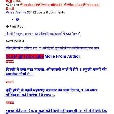
0
2,154
Share
Facebook
Twitter
ReddIt
WhatsApp
Pinterest
Email
Vineet Verma
35492 posts
0 comments
Prev Post
दिल्ली में न्यूनतम तापमान 12.2 डिग्री, कई इलाकों में AQI ‘खराब’
Next Post
बीकेयू निकलेगा ट्रैक्टर मार्च, 23 की दिल्ली कूच को लेकर कई किसान संगठन साथ
You Might Also Like
More From Author
ताज़ा खबरें
दिल्ली में टला बड़ा हादसा, ओवरफ्लो नाले में गिरे 3 स्कूली बच्चों की
स्थानीय लोगों ने…
ताज़ा खबरें
दही हांडी से पहले महाराष्ट्र सरकार का बड़ा ऐलान, 1.60 लाख
गोविंदाओं को मिलेगा 10 लाख…
ताज़ा खबरें
भारत की सामरिक ताकत को मिली नई मजबूती, अग्नि-4 बैलिस्टिक