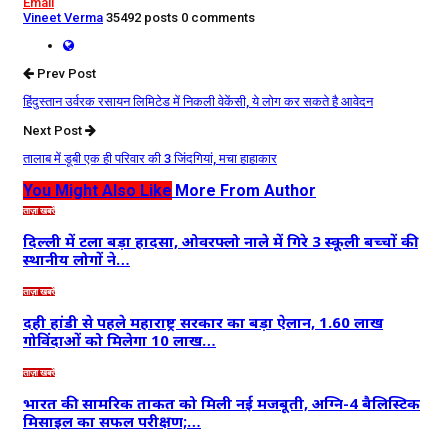
Email
Vineet Verma
35492 posts
0 comments
Prev Post
हिंदुस्तान उर्वरक रसायन लिमिटेड में निकली वेकेंसी, ये लोग कर सकते है आवेदन
Next Post
तालाब में डूबी एक ही परिवार की 3 जिंदगियां, मचा हाहाकार
You Might Also Like
More From Author
ताज़ा खबरें
दिल्ली में टला बड़ा हादसा, ओवरफ्लो नाले में गिरे 3 स्कूली बच्चों की
स्थानीय लोगों ने…
ताज़ा खबरें
दही हांडी से पहले महाराष्ट्र सरकार का बड़ा ऐलान, 1.60 लाख
गोविंदाओं को मिलेगा 10 लाख…
ताज़ा खबरें
भारत की सामरिक ताकत को मिली नई मजबूती, अग्नि-4 बैलिस्टिक
मिसाइल का सफल परीक्षण;…