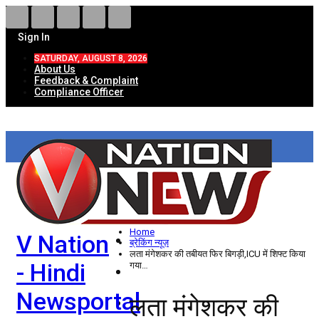
Sign In
SATURDAY, AUGUST 8, 2026
About Us
Feedback & Complaint
Compliance Officer
HOME
ताज़ा खबरें
देश
Home
V Nation
विदेश
ब्रेकिंग न्यूज़
लता मंगेशकर की तबीयत फिर बिगड़ी,ICU में शिफ्ट किया
- Hindi
गया…
राज्य
Newsportal
लता मंगेशकर की
उत्तर प्रदेश