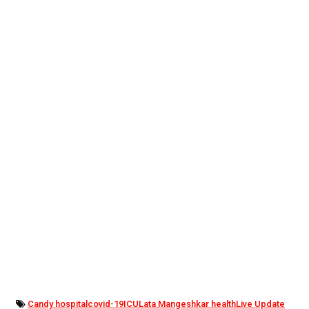
Candy hospital
covid-19
ICU
Lata Mangeshkar health
Live Update