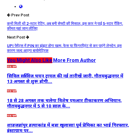
Prev Post
कभी मिली थी 2-स्टार रेटिंग, अब बनी सेफ्टी की मिसाल, इस कार ने पाई 5-स्टार रैंकिंग,
कीमत यहां जान लीजिए
Next Post
UPI पेमेंट्स में PIN का झंझट होगा खत्म, फेस या फिंगरप्रिंट से कर पाएंगे लेनदेन, इस
कारण जल्द आएगा बायोमेट्रिक
You Might Also Like
More From Author
ताज़ा खबरें
सिविल सर्विसेज चयन ट्रायल की नई तारीखें जारी, गौतमबुद्धनगर में
13 अगस्त से शुरू होगी…
ताज़ा खबरें
18 से 28 अगस्त तक चलेगा विशेष एमआर टीकाकरण अभियान,
गौतमबुद्धनगर में 5 से 10 साल के…
ताज़ा खबरें
शाहजहांपुर हत्याकांड में बड़ा खुलासा! पूर्व प्रेमिका का भाई गिरफ्तार,
इंस्टाग्राम पर…