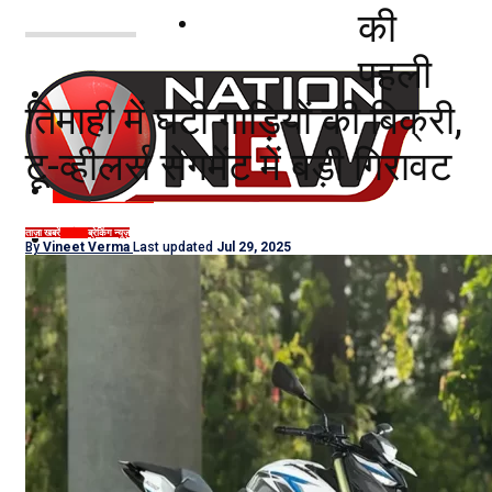
की
नोएडा
पहली
दिल्ली/NCR
तिमाही में घटी गाड़ियों की बिक्री,
राजनीति
टू-व्हीलर्स सेगमेंट में बड़ी गिरावट
कारोबार
खेल
ताज़ा खबरें
कारोबार
ब्रेकिंग न्यूज़
By
Vineet Verma
Last updated
Jul 29, 2025
मनोरंजन
शिक्षा
नौकरियां
जीवन शैली
हेल्थ
क्राइम