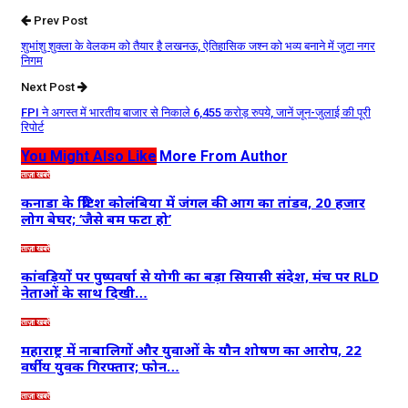
Prev Post
शुभांशु शुक्ला के वेलकम को तैयार है लखनऊ, ऐतिहासिक जश्न को भव्य बनाने में जुटा नगर
निगम
Next Post
FPI ने अगस्त में भारतीय बाजार से निकाले 6,455 करोड़ रुपये, जानें जून-जुलाई की पूरी
रिपोर्ट
You Might Also Like
More From Author
ताज़ा खबरें
कनाडा के ब्रिटिश कोलंबिया में जंगल की आग का तांडव, 20 हजार
लोग बेघर; ‘जैसे बम फटा हो’
ताज़ा खबरें
कांवड़ियों पर पुष्पवर्षा से योगी का बड़ा सियासी संदेश, मंच पर RLD
नेताओं के साथ दिखी…
ताज़ा खबरें
महाराष्ट्र में नाबालिगों और युवाओं के यौन शोषण का आरोप, 22
वर्षीय युवक गिरफ्तार; फोन…
ताज़ा खबरें