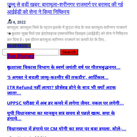
जम्मू से बड़ी खबर: बारामूला-श्रीनगर राजमार्ग पर बरामद की गई
कृषि
आईईडी को सेना ने किया निष्क्रिय
धर्म
Jul 6, 2022
बारामूला: बारामूला जिले के पट्टन इलाके में कुट्टा मोड के पास बारामूला-श्रीनगर राजमार्ग
विज्ञान तकनीकी
पर बुधवार सुबह मिले एक इंप्रोवाइज्ड एक्सप्लोसिव डिवाइस (आईईडी) को सेना ने निष्क्रिय
कर दिया है। इस दौरान बारामूला-श्रीनगर राजमार्ग पर काफी देर के लिए…
Read More...
Top Stories
दुग्धशाला विकास विभाग के स्वर्ण जयंती वर्ष पर गौतमबुद्धनगर…
‘5 अगस्त ने बदली जम्मू-कश्मीर की तकदीर’, आर्टिकल…
ITR Refund नहीं आया? प्रोसेस्ड होने के बाद भी क्यों अटक
जाता…
UPPSC परीक्षा में अब हर कमरे में लगेगा जैमर, नकल पर लगेगी…
यूपी विधानसभा का मानसून सत्र समय से पहले खत्म, सपा के
हंगामे…
विधानसभा में हंगामे पर CM योगी का सपा पर बड़ा हमला, बोले-…