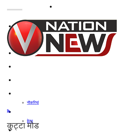
नोएडा
दिल्ली/NCR
राजनीति
कारोबार
खेल
मनोरंजन
शिक्षा
नौकरियां
जीवन शैली
हेल्थ
कुट्टा मोड
क्राइम