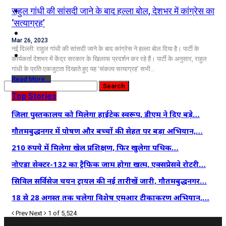
कृषि
राहुल गांधी की सांसदी जाने के बाद हल्ला बोल, देशभर में कांग्रेस का
‘सत्याग्रह’
धर्म
Mar 26, 2023
नई दिल्ली: राहुल गांधी की सांसदी जाने के बाद कांग्रेस ने हल्ला बोल दिया है। पार्टी के
विज्ञान तकनीकी
कार्यकर्ता देशभर में केंद्र सरकार के खिलाफ प्रदर्शन कर रहे हैं। पार्टी के अनुसार, राहुल
गांधी के प्रति एकजुटता दिखाते हुए यह ‘संकल्प सत्याग्रह’ सभी…
Read More...
Top Stories
जिला पुस्तकालय को मिलेगा हाईटेक स्वरूप, डीएम ने दिए बड़े…
गौतमबुद्धनगर में पोषण और बच्चों की सेहत पर बड़ा अभियान,…
210 रुपये में मिलेगा खेल प्रशिक्षण, फिर खुलेगा पथिक…
नोएडा सेक्टर-132 का ट्रैफिक जाम होगा खत्म, एक्सप्रेसवे रोटरी…
सिविल सर्विसेज चयन ट्रायल की नई तारीखें जारी, गौतमबुद्धनगर…
18 से 28 अगस्त तक चलेगा विशेष एमआर टीकाकरण अभियान,…
Prev
Next
1 of 5,524