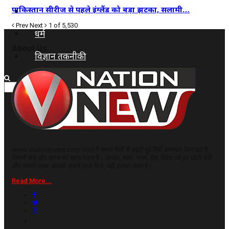
पाकिस्तान सीरीज से पहले इंग्लैंड को बड़ा झटका, सलामी…
कृषि
Prev
Next
1 of 5,530
धर्म
About Us
विज्ञान तकनीकी
www.vnationnews.com भारत में सबसे तेजी से बढ़ती हुई हिंदी समाचार वेबसाइट है,
जिसमें सच और समय का ख़ास महत्व है। आपके, शहर, राज्य, देश, विदेश की हर छोटी-बड़ी
और जरूरी खबर आपको सबसे पहले मिले, यही इसका लक्ष्य है।
Read More...