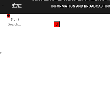
नोएडा
INFORMATION AND BROADCASTING
Sign in
ता