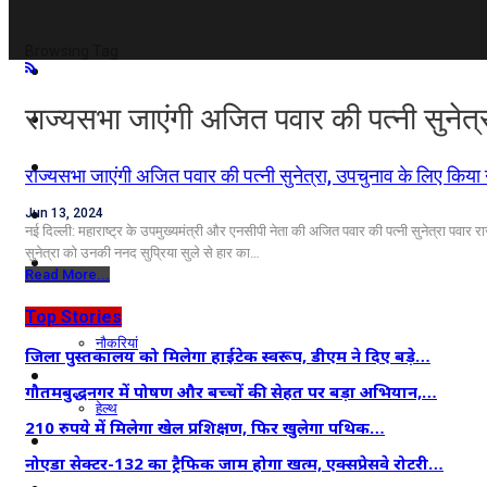
Browsing Tag
दिल्ली/NCR
राज्यसभा जाएंगी अजित पवार की पत्नी सुनेत्
राजनीति
कारोबार
राज्यसभा जाएंगी अजित पवार की पत्नी सुनेत्रा, उपचुनाव के लिए किया
खेल
Jun 13, 2024
नई दिल्ली: महाराष्ट्र के उपमुख्यमंत्री और एनसीपी नेता की अजित पवार की पत्नी सुनेत्रा पवार राज्
सुनेत्रा को उनकी ननद सुप्रिया सुले से हार का…
मनोरंजन
Read More...
शिक्षा
Top Stories
नौकरियां
जिला पुस्तकालय को मिलेगा हाईटेक स्वरूप, डीएम ने दिए बड़े…
जीवन शैली
गौतमबुद्धनगर में पोषण और बच्चों की सेहत पर बड़ा अभियान,…
हेल्थ
210 रुपये में मिलेगा खेल प्रशिक्षण, फिर खुलेगा पथिक…
क्राइम
नोएडा सेक्टर-132 का ट्रैफिक जाम होगा खत्म, एक्सप्रेसवे रोटरी…