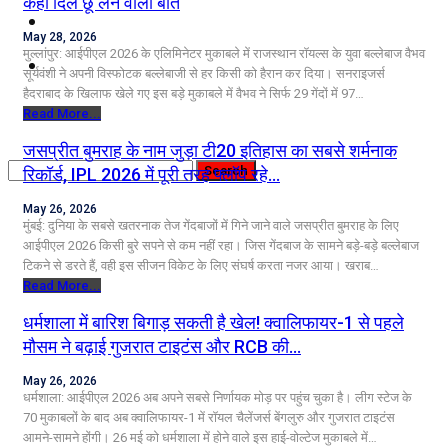
कही दिल छू लेने वाली बात
कृषि
May 28, 2026
मुल्लांपुर: आईपीएल 2026 के एलिमिनेटर मुकाबले में राजस्थान रॉयल्स के युवा बल्लेबाज वैभव
धर्म
सूर्यवंशी ने अपनी विस्फोटक बल्लेबाजी से हर किसी को हैरान कर दिया। सनराइजर्स
हैदराबाद के खिलाफ खेले गए इस बड़े मुकाबले में वैभव ने सिर्फ 29 गेंदों में 97…
विज्ञान तकनीकी
Read More...
जसप्रीत बुमराह के नाम जुड़ा टी20 इतिहास का सबसे शर्मनाक
रिकॉर्ड, IPL 2026 में पूरी तरह फ्लॉप रहे…
May 26, 2026
मुंबई: दुनिया के सबसे खतरनाक तेज गेंदबाजों में गिने जाने वाले जसप्रीत बुमराह के लिए
आईपीएल 2026 किसी बुरे सपने से कम नहीं रहा। जिस गेंदबाज के सामने बड़े-बड़े बल्लेबाज
टिकने से डरते हैं, वही इस सीजन विकेट के लिए संघर्ष करता नजर आया। खराब…
Read More...
धर्मशाला में बारिश बिगाड़ सकती है खेल! क्वालिफायर-1 से पहले
मौसम ने बढ़ाई गुजरात टाइटंस और RCB की…
May 26, 2026
धर्मशाला: आईपीएल 2026 अब अपने सबसे निर्णायक मोड़ पर पहुंच चुका है। लीग स्टेज के
70 मुकाबलों के बाद अब क्वालिफायर-1 में रॉयल चैलेंजर्स बेंगलुरु और गुजरात टाइटंस
आमने-सामने होंगी। 26 मई को धर्मशाला में होने वाले इस हाई-वोल्टेज मुकाबले में…