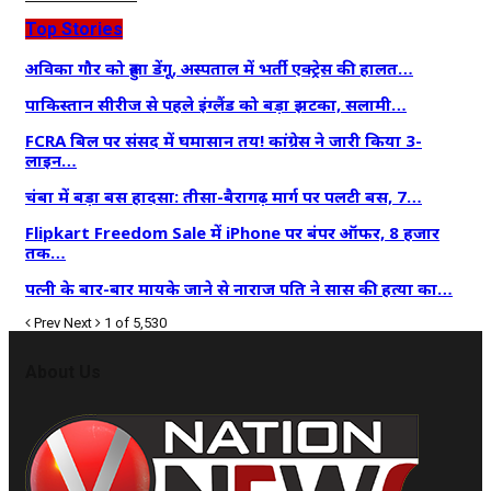
Top Stories
अविका गौर को हुआ डेंगू, अस्पताल में भर्ती एक्ट्रेस की हालत…
पाकिस्तान सीरीज से पहले इंग्लैंड को बड़ा झटका, सलामी…
FCRA बिल पर संसद में घमासान तय! कांग्रेस ने जारी किया 3-
लाइन…
चंबा में बड़ा बस हादसा: तीसा-बैरागढ़ मार्ग पर पलटी बस, 7…
Flipkart Freedom Sale में iPhone पर बंपर ऑफर, 8 हजार
तक…
पत्नी के बार-बार मायके जाने से नाराज पति ने सास की हत्या का…
Prev
Next
1 of 5,530
About Us