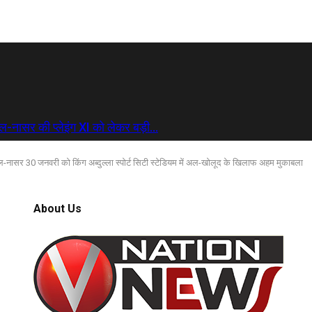
ल-नासर की प्लेइंग XI को लेकर बड़ी…
ल-नासर 30 जनवरी को किंग अब्दुल्ला स्पोर्ट सिटी स्टेडियम में अल-खोलूद के खिलाफ अहम मुकाबला
About Us