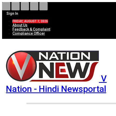
Sign In
FRIDAY, AUGUST 7, 2026
About Us
Feedback & Complaint
Compliance Officer
V
Nation - Hindi Newsportal