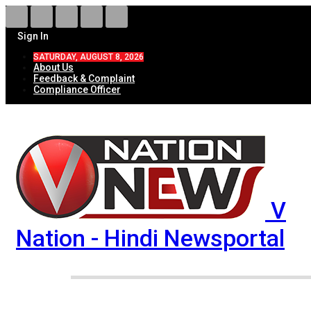
Sign In
SATURDAY, AUGUST 8, 2026
About Us
Feedback & Complaint
Compliance Officer
V
Nation - Hindi Newsportal