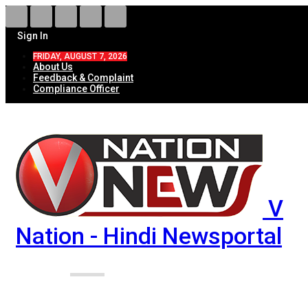
Sign In
FRIDAY, AUGUST 7, 2026
About Us
Feedback & Complaint
Compliance Officer
V
Nation - Hindi Newsportal