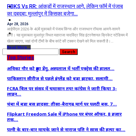
कृषि
PBKS Vs RR: आंकड़ों में राजस्थान आगे, लेकिन फॉर्म में पंजाब
का दबदबा; मुल्लांपुर में किसका बजेगा…
धर्म
Apr 28, 2026
आईपीएल 2026 के 40वें मुकाबले में पंजाब किंग्स और राजस्थान रॉयल्स आमने-सामने
विज्ञान तकनीकी
होंगी। यह मुकाबला मुल्लांपुर स्थित महाराजा यादविंद्र सिंह इंटरनेशनल क्रिकेट स्टेडियम में
खेला जाएगा, जहां दोनों टीमों के बीच कांटे की टक्कर देखने को मिल सकती है।…
Read More...
Top Stories
अविका गौर को हुआ डेंगू, अस्पताल में भर्ती एक्ट्रेस की हालत…
पाकिस्तान सीरीज से पहले इंग्लैंड को बड़ा झटका, सलामी…
FCRA बिल पर संसद में घमासान तय! कांग्रेस ने जारी किया 3-
लाइन…
चंबा में बड़ा बस हादसा: तीसा-बैरागढ़ मार्ग पर पलटी बस, 7…
Flipkart Freedom Sale में iPhone पर बंपर ऑफर, 8 हजार
तक…
पत्नी के बार-बार मायके जाने से नाराज पति ने सास की हत्या का…