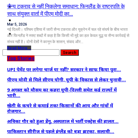
कृषि
सैन्य टकराव से नहीं निकलेगा समाधान: फिनलैंड के राष्ट्रपति के
साथ संयुक्त वार्ता में पीएम मोदी का…
धर्म
Mar 5, 2026
नई दिल्ली। पश्चिम एशिया में जारी सैन्य टकराव और यूक्रेन में चल रहे संघर्ष के बीच भारत
विज्ञान तकनीकी
और फिनलैंड ने स्पष्ट शब्दों में कहा है कि किसी भी मुद्दे का हल केवल युद्ध या सैन्य कार्रवाई से
संभव नहीं है। दोनों देशों ने कानून के शासन, संवाद और…
Read More...
Top Stories
UPI पेमेंट पर लगेगा चार्ज या नहीं? सरकार ने साफ किया पूरा…
पीएम मोदी से मिले सीएम योगी, यूपी के विकास से लेकर चुनावी…
9 अगस्त को मौसम का कहर! यूपी-दिल्ली समेत कई राज्यों में
भारी…
खेती के कचरे से कमाई तक! किसानों की आय और गांवों में
रोजगार…
अविका गौर को हुआ डेंगू, अस्पताल में भर्ती एक्ट्रेस की हालत…
पाकिस्तान सीरीज से पहले इंग्लैंड को बड़ा झटका, सलामी…