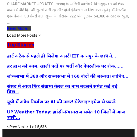
SHARE MARKET UPDATES : सप्ताह के आखिरी कारोबारी दिन शुक्रवार को शेयर
बाजार में बीते दिन की सुस्ती जारी रही और दोनों इंडेक्स लाल निशान पर खुले। बॉम्बे स्टॉक
एक्सचेंज का 30 शेयरों वाला सूचकांक सेंसेक्स 722 अंक टूटकर 54,380 के स्तर पर खुला,
…
Read More...
Load More Posts
Top Stories
हार्ट अटैक से पहले ही मिलेगा अलर्ट! IIT कानपुर के छात्र ने…
हर हाथ को काम, खाली पदों पर भर्ती और पेपरलीक पर रोक……
लोकसभा में 360 और राज्यसभा में 160 वोटों की जरूरत! जानिए…
संसद में आज फिर संग्राम! केरल का नाम बदलने समेत कई बड़े
बिल…
यूपी में अवैध निर्माण पर AI की नजर! सेटेलाइट इमेज से पकड़े…
UP Weather Today: झांसी-प्रयागराज समेत 10 जिलों में आज
भारी…
Prev
Next
1 of 5,536