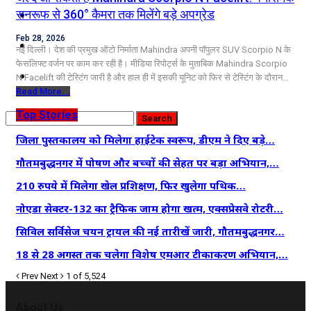
कृषि
सनरूफ से 360° कैमरा तक मिलेंगे बड़े अपग्रेड
Feb 28, 2026
धर्म
नई दिल्ली। देश की प्रमुख ऑटो निर्माता Mahindra अपनी पॉपुलर SUV Scorpio N के
फेसलिफ्ट वर्जन पर काम कर रही है। मीडिया रिपोर्ट्स के मुताबिक Mahindra Scorpio
विज्ञान तकनीकी
N Facelift की टेस्टिंग जारी है और हाल ही में इसकी यूनिट को फिर से टेस्टिंग के दौरान…
Read More...
Top Stories
जिला पुस्तकालय को मिलेगा हाईटेक स्वरूप, डीएम ने दिए बड़े…
गौतमबुद्धनगर में पोषण और बच्चों की सेहत पर बड़ा अभियान,…
210 रुपये में मिलेगा खेल प्रशिक्षण, फिर खुलेगा पथिक…
नोएडा सेक्टर-132 का ट्रैफिक जाम होगा खत्म, एक्सप्रेसवे रोटरी…
सिविल सर्विसेज चयन ट्रायल की नई तारीखें जारी, गौतमबुद्धनगर…
18 से 28 अगस्त तक चलेगा विशेष एमआर टीकाकरण अभियान,…
Prev
Next
1 of 5,524
About Us