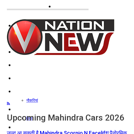
नोएडा
दिल्ली/NCR
राजनीति
कारोबार
खेल
मनोरंजन
शिक्षा
नौकरियां
जीवन शैली
Upcoming Mahindra Cars 2026
हेल्थ
क्राइम
जल्द आ सकती है Mahindra Scorpio N Facelift! पैनोरमिक