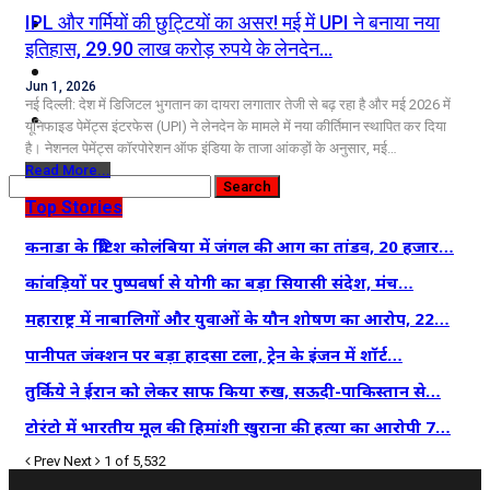
कृषि
IPL और गर्मियों की छुट्टियों का असर! मई में UPI ने बनाया नया
इतिहास, 29.90 लाख करोड़ रुपये के लेनदेन…
धर्म
Jun 1, 2026
नई दिल्ली: देश में डिजिटल भुगतान का दायरा लगातार तेजी से बढ़ रहा है और मई 2026 में
विज्ञान तकनीकी
यूनिफाइड पेमेंट्स इंटरफेस (UPI) ने लेनदेन के मामले में नया कीर्तिमान स्थापित कर दिया
है। नेशनल पेमेंट्स कॉरपोरेशन ऑफ इंडिया के ताजा आंकड़ों के अनुसार, मई…
Read More...
Top Stories
कनाडा के ब्रिटिश कोलंबिया में जंगल की आग का तांडव, 20 हजार…
कांवड़ियों पर पुष्पवर्षा से योगी का बड़ा सियासी संदेश, मंच…
महाराष्ट्र में नाबालिगों और युवाओं के यौन शोषण का आरोप, 22…
पानीपत जंक्शन पर बड़ा हादसा टला, ट्रेन के इंजन में शॉर्ट…
तुर्किये ने ईरान को लेकर साफ किया रुख, सऊदी-पाकिस्तान से…
टोरंटो में भारतीय मूल की हिमांशी खुराना की हत्या का आरोपी 7…
Prev
Next
1 of 5,532