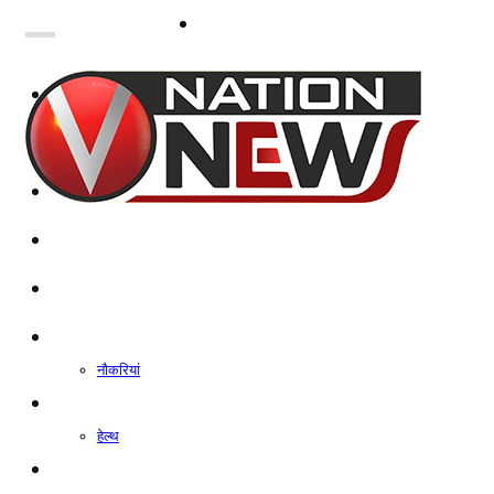
नोएडा
दिल्ली/NCR
राजनीति
कारोबार
खेल
मनोरंजन
शिक्षा
नौकरियां
जीवन शैली
हेल्थ
क्राइम