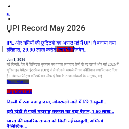
कृषि
धर्म
UPI Record May 2026
विज्ञान तकनीकी
IPL और गर्मियों की छुट्टियों का असर! मई में UPI ने बनाया नया
इतिहास, 29.90 लाख करोड़ रुपये के लेनदेन…
Jun 1, 2026
नई दिल्ली: देश में डिजिटल भुगतान का दायरा लगातार तेजी से बढ़ रहा है और मई 2026 में
यूनिफाइड पेमेंट्स इंटरफेस (UPI) ने लेनदेन के मामले में नया कीर्तिमान स्थापित कर दिया
है। नेशनल पेमेंट्स कॉरपोरेशन ऑफ इंडिया के ताजा आंकड़ों के अनुसार, मई…
Read More...
Top Stories
दिल्ली में टला बड़ा हादसा, ओवरफ्लो नाले में गिरे 3 स्कूली…
दही हांडी से पहले महाराष्ट्र सरकार का बड़ा ऐलान, 1.60 लाख…
भारत की सामरिक ताकत को मिली नई मजबूती, अग्नि-4
बैलिस्टिक…