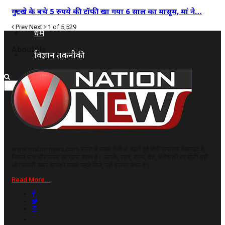
कृषि
गुटखे के बचे 5 रुपये की टॉफी खा गया 6 साल का मासूम, मां ने…
Prev
Next
1 of 5,529
धर्म
About Us
विज्ञान तकनीकी
www.vnationnews.com भारत में सबसे तेजी से बढ़ती हुई हिंदी समाचार वेबसाइट है,
जिसमें सच और समय का ख़ास महत्व है। आपके, शहर, राज्य, देश, विदेश की हर छोटी-बड़ी
और जरूरी खबर आपको सबसे पहले मिले, यही इसका लक्ष्य है।
Read More...