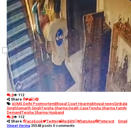
कृषि
धर्म
विज्ञान तकनीकी
0
112
Share
AIIMS Delhi Postmortem
Bhopal Court Hearing
bhopal news
Giribala
Singh
Samarth Singh
Twisha Sharma Death Case
Twisha Sharma Family
Demand
Twisha Sharma Husband
0
112
Share
Facebook
Twitter
ReddIt
WhatsApp
Pinterest
Email
Vineet Verma
35548 posts
0 comments