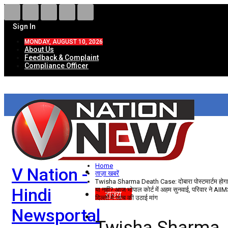
Sign In
MONDAY, AUGUST 10, 2026
About Us
Feedback & Complaint
Compliance Officer
HOME
ताज़ा खबरें
देश
Home
V Nation -
विदेश
ताज़ा खबरें
Twisha Sharma Death Case: दोबारा पोस्टमार्टम होग
Hindi
या नहीं? आज भोपाल कोर्ट में अहम सुनवाई, परिवार ने AII
राज्य
दिल्ली में जांच की उठाई मांग
Newsportal
उत्तर प्रदेश
Twisha Sharma