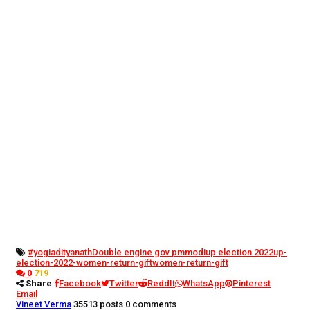
#yogiadityanath
Double engine gov.
pmmodi
up election 2022
up-
election-2022-women-return-gift
women-return-gift
0
719
Share
Facebook
Twitter
ReddIt
WhatsApp
Pinterest
Email
Vineet Verma
35513 posts
0 comments