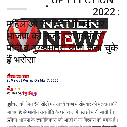
नोएडा
2022 :
महिलाओं से ‘रिटर्न गिफ्ट’ पर
दिल्ली/NCR
भाजपा की नजर,प्रधानमंत्री
राजनीति
मोदी व मुख्यमंत्री योगी जता चुके
कारोबार
हैं भरोसा
खेल
मनोरंजन
ताज़ा खबरें
देश
ब्रेकिंग न्यूज़
By
Vineet Verma
On
Mar 7, 2022
शिक्षा
0
719
Share
नौकरियां
जीवन शैली
पूर्वांचल की जिन 54 सीटों पर सातवें चरण में सोमवार को मतदान होने
जा रहा है, वो जातीय राजनीति के घने जाल में उलझी मानी जाती हैं।
हेल्थ
लेकिन, भाजपा के रणनीतिकारों की आंखों में नए विश्वास की चमक है।
क्राइम