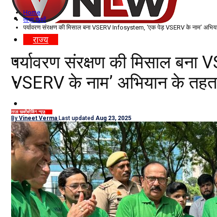
Home
विदेश
ताज़ा खबरें
पर्यावरण संरक्षण की मिसाल बना VSERV Infosystem, ‘एक पेड़ VSERV के नाम’ अभियान
राज्य
पर्यावरण संरक्षण की मिसाल बन
उत्तर प्रदेश
VSERV के नाम’ अभियान के तहत 
नोएडा
दिल्ली/NCR
ताज़ा खबरें
ब्रेकिंग न्यूज़
राज्य
By
Vineet Verma
Last updated
Aug 23, 2025
राजनीति
कारोबार
खेल
मनोरंजन
शिक्षा