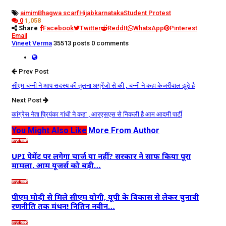
aimim
Bhagwa scarf
Hijab
karnataka
Student Protest
0
1,058
Share
Facebook
Twitter
ReddIt
WhatsApp
Pinterest
Email
Vineet Verma
35513 posts
0 comments
Prev Post
सीएम चन्नी ने आप सदस्य की तुलना अग्रेंजो से की , चन्नी ने कहा केजरीवाल झूठे है
Next Post
कांग्रेस नेता प्रियंका गांधी ने कहा , आरएसएस से निकली है आम आदमी पार्टी
You Might Also Like
More From Author
ताज़ा खबरें
UPI पेमेंट पर लगेगा चार्ज या नहीं? सरकार ने साफ किया पूरा
मामला, आम यूजर्स को बड़ी…
ताज़ा खबरें
पीएम मोदी से मिले सीएम योगी, यूपी के विकास से लेकर चुनावी
रणनीति तक मंथन! नितिन नवीन…
ताज़ा खबरें