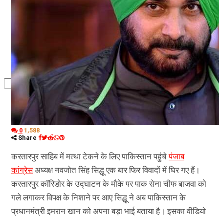
कृषि
धर्म
विज्ञान तकनीकी
0
1,588
Share
करतारपुर साहिब में मत्था टेकने के लिए पाकिस्तान पहुंचे
पंजाब
कांग्रेस
अध्यक्ष नवजोत सिंह सिद्धू एक बार फिर विवादों में घिर गए हैं।
करतारपुर कॉरिडोर के उद्घाटन के मौके पर पाक सेना चीफ बाजवा को
गले लगाकर विपक्ष के निशाने पर आए सिद्धू ने अब पाकिस्तान के
प्रधानमंत्री इमरान खान को अपना बड़ा भाई बताया है। इसका वीडियो