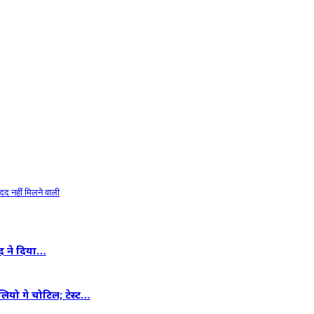
दद नहीं मिलने वाली
ंद ने दिया…
लियो गे चोटिल; टेस्ट…