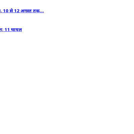
हिप, 10 से 12 अगस्त तक…
मौत; 11 घायल