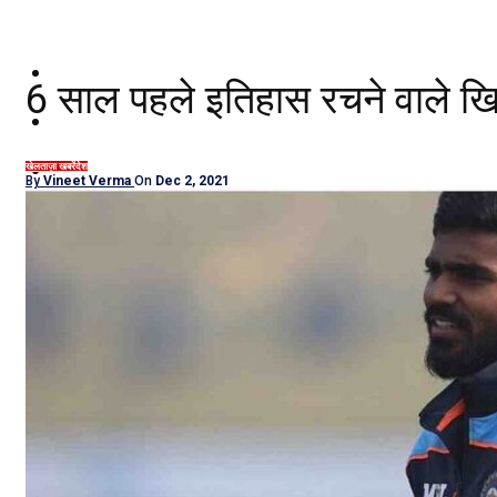
दिल्ली/NCR
6 साल पहले इतिहास रचने वाले खिल
राजनीति
कारोबार
खेल
ताज़ा खबरें
देश
By
Vineet Verma
On
Dec 2, 2021
खेल
मनोरंजन
शिक्षा
नौकरियां
जीवन शैली
हेल्थ
क्राइम