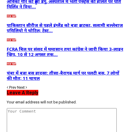
अविका गौर को हुआ डेंगू, अस्पताल में भर्ती एक्ट्रेस की हालत पर पति
मिलिंद ने दिया…
ताज़ा खबरें
पाकिस्तान सीरीज से पहले इंग्लैंड को बड़ा झटका, सलामी बल्लेबाज
एमिलियो गे चोटिल; टेस्ट…
ताज़ा खबरें
FCRA बिल पर संसद में घमासान तय! कांग्रेस ने जारी किया 3-लाइन
व्हिप, 10 से 12 अगस्त तक…
ताज़ा खबरें
चंबा में बड़ा बस हादसा: तीसा-बैरागढ़ मार्ग पर पलटी बस, 7 लोगों
की मौत; 11 घायल
Prev
Next
Leave A Reply
Your email address will not be published.