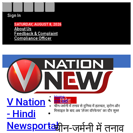
Sign In
SATURDAY, AUGUST 8, 2026
About Us
Feedback & Complaint
Compliance Officer
HOME
ताज़ा खबरें
देश
Home
V Nation
विदेश
ताज़ा खबरें
चीन-जर्मनी में तनाव से दुनिया में हलचल, ड्रोन और
- Hindi
मिसाइल के बाद अब ‘लेजर वॉरफेयर’ का दौर शुरू!
राज्य
Newsportal
चीन-जर्मनी में तनाव
उत्तर प्रदेश