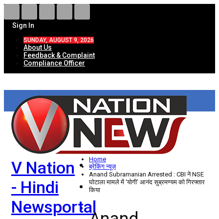
Sign In
SUNDAY, AUGUST 9, 2026
About Us
Feedback & Complaint
Compliance Officer
HOME
ताज़ा खबरें
देश
Home
V Nation
विदेश
ब्रेकिंग न्यूज़
Anand Subramanian Arrested : CBI ने NSE
- Hindi
घोटाला मामले में ‘योगी’ आनंद सुब्रमण्यम को गिरफ्तार
राज्य
किया
Newsportal
उत्तर प्रदेश
Anand