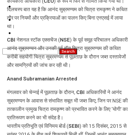
कार्यकारी अधिकारी (
CEO
) के रूप में फिर से नामित किया गया था।
कृषि
दिलचस्प बात यह है कि आनंद सुब्रमण्यम को चित्रा रामकृष्ण ने कथित
तौर पर नियमों और प्रक्रियाओं का पालन किए बिना एनएसई में लाया
धर्म
था।
विज्ञान तकनीकी
CBI
नेशनल स्टॉक एक्सचेंज (
NSE
) के पूर्व समूह परिचालन अधिकारी
आनंद सुब्रमण्यन और उनकी पूर्व बॉस चित्रा सुब्रमण्यम की कथित
करीबी सहयोगी चित्रा सुब्रमण्यम से पूछताछ के दौरान जब्त दस्तावेजों
और सामग्रियों की जांच कर रही थी।
Anand Subramanian Arrested
मंगलवार को चेन्नई में पूछताछ के दौरान,
CBI
अधिकारियों ने आनंद
सुब्रमण्यन के आवास से संभावित सबूत भी जब्त किए, जिन पर NSE की
तत्कालीन प्रमुख चित्रा रामकृष्ण को प्रभावित करने के लिए ‘योगी’ का
प्रतिरूपण करने का भी संदेह है।
भारतीय प्रतिभूति एवं विनिमय बोर्ड (
SEBI
) को 15 दिसंबर, 2015 से
नवंबर 2016 के बीच कई शिकायतें मिली थीं, जिनमें आनंद सुब्रमण्यन