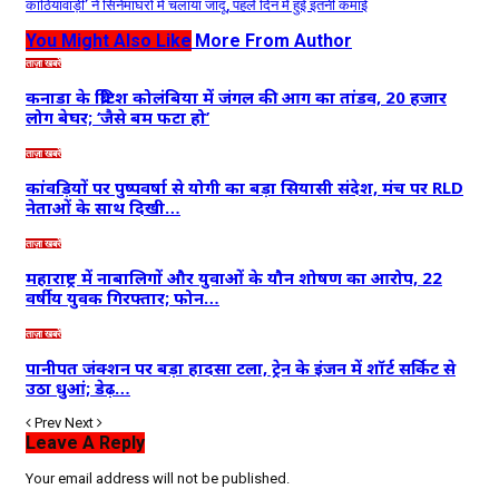
काठियावाड़ी’ ने सिनेमाघरों में चलाया जादू, पहले दिन में हुई इतनी कमाई
You Might Also Like
More From Author
ताज़ा खबरें
कनाडा के ब्रिटिश कोलंबिया में जंगल की आग का तांडव, 20 हजार
लोग बेघर; ‘जैसे बम फटा हो’
ताज़ा खबरें
कांवड़ियों पर पुष्पवर्षा से योगी का बड़ा सियासी संदेश, मंच पर RLD
नेताओं के साथ दिखी…
ताज़ा खबरें
महाराष्ट्र में नाबालिगों और युवाओं के यौन शोषण का आरोप, 22
वर्षीय युवक गिरफ्तार; फोन…
ताज़ा खबरें
पानीपत जंक्शन पर बड़ा हादसा टला, ट्रेन के इंजन में शॉर्ट सर्किट से
उठा धुआं; डेढ़…
Prev
Next
Leave A Reply
Your email address will not be published.