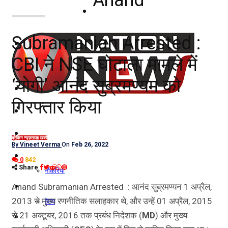
नोएडा
Subramanian Arrested :
दिल्ली/NCR
CBI ने NSE घोटाला मामले में
राजनीति
‘योगी’ आनंद सुब्रमण्यम को
कारोबार
गिरफ्तार किया
खेल
मनोरंजन
ब्रेकिंग न्यूज़
ताज़ा खबरें
By
Vineet Verma
On
Feb 26, 2022
शिक्षा
0
842
Share
नौकरियां
जीवन शैली
Anand Subramanian Arrested : आनंद सुब्रमण्यन 1 अप्रैल,
2013 से मुख्य रणनीतिक सलाहकार थे, और उन्हें 01 अप्रैल, 2015
हेल्थ
से 21 अक्टूबर, 2016 तक प्रबंध निदेशक (
MD
) और मुख्य
क्राइम