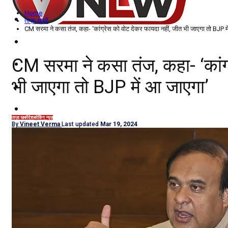
Home
विदेश
ताज़ा खबरें
CM सरमा ने कसा तंज, कहा- ‘कांग्रेस को वोट देकर फायदा नहीं, जीत भी जाएगा तो BJP म
राज्य
CM सरमा ने कसा तंज, कहा- ‘कांग
उत्तर प्रदेश
भी जाएगा तो BJP में आ जाएगा’
नोएडा
दिल्ली/NCR
ताज़ा खबरें
देश
ब्रेकिंग न्यूज़
By
Vineet Verma
Last updated
Mar 19, 2024
राजनीति
कारोबार
खेल
मनोरंजन
शिक्षा