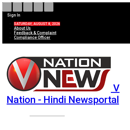
Sign In
SATURDAY, AUGUST 8, 2026
About Us
Feedback & Complaint
Compliance Officer
V
Nation - Hindi Newsportal