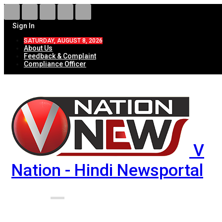
Sign In
SATURDAY, AUGUST 8, 2026
About Us
Feedback & Complaint
Compliance Officer
V
Nation - Hindi Newsportal