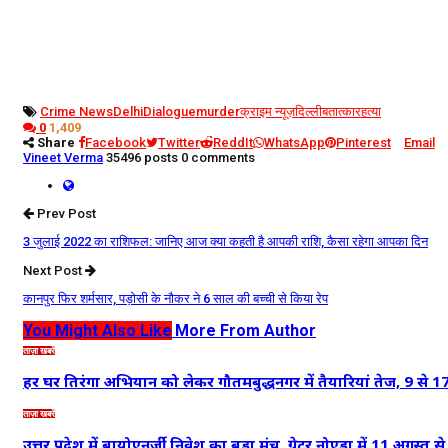
Crime News
Delhi
Dialogue
murder
क्राइम न्यूज़
दिल्ली
बतात्कार
हत्या
0
1,409
Share
Facebook
Twitter
ReddIt
WhatsApp
Pinterest
Email
Vineet Verma
35496 posts
0 comments
Prev Post
3 जुलाई 2022 का राशिफल: जानिए आज क्या कहती है आपकी राशि, कैसा रहेगा आपका दिन
Next Post
कानपुर फिर शर्मसार, पड़ोसी के नौकर ने 6 साल की बच्ची से किया रेप
You Might Also Like
More From Author
ताज़ा खबरें
हर घर तिरंगा अभियान को लेकर गौतमबुद्धनगर में तैयारियां तेज, 9 से
ताज़ा खबरें
उत्तर प्रदेश में बायोएनर्जी निवेश का बड़ा मंच, ग्रेटर नोएडा में 11 अगस्त 