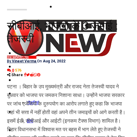
नोएडा
सीबीआई, भाजपा के 3 जमाई :
दिल्ली/NCR
तेजस्वी
राजनीति
कारोबार
ताज़ा खबरें
ब्रेकिंग न्यूज़
राजनीति
By
Vineet Verma
On
Aug 24, 2022
खेल
0
576
Share
मनोरंजन
पटना । बिहार के उप मुख्यमंत्री और राजद नेता तेजस्वी यादव ने
शिक्षा
बुधवार को भाजपा पर जमकर निशाना साधा। उन्होंने भाजपा सरकार
नौकरियां
पर जांच एजेंसियों के दुरुपयोग का आरोप लगाते हुए कहा कि भाजपा
जीवन शैली
जहां भी सत्ता में नहीं होती वहां अपने तीन जमाइयों को आगे करती है।
इसमें ईडी, सीबीआई और आईटी (इनकम टैक्स विभाग) शामिल है।
हेल्थ
बिहार विधानसभा में विश्वास मत पर बहस में भाग लेते हुए तेजस्वी ने
क्राइम