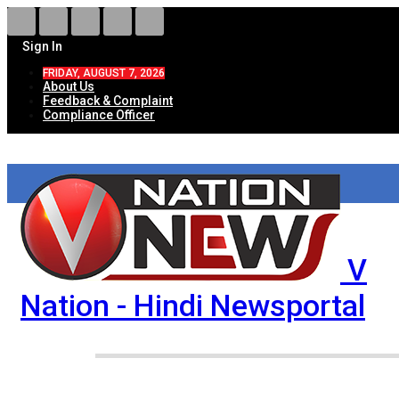
Sign In
FRIDAY, AUGUST 7, 2026
About Us
Feedback & Complaint
Compliance Officer
V
Nation - Hindi Newsportal