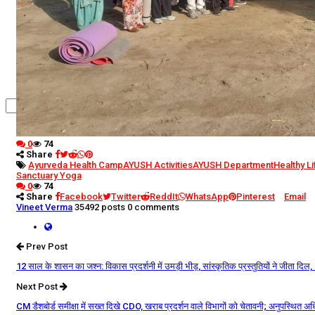
कृषि
धर्म
विज्ञान तकनीकी
0
74
Share
Ayurveda Health Camp
AYUSH Activities
AYUSH Department
Healthy Li
Sanctuary Yoga
0
74
Share
Facebook
Twitter
ReddIt
WhatsApp
Pinterest
Email
Vineet Verma
35492 posts
0 comments
Prev Post
12 साल के शासन का जश्न: विकास प्रदर्शनी में उमड़ी भीड़, सांस्कृतिक प्रस्तुतियों ने जीता दिल
Next Post
CM डैशबोर्ड समीक्षा में सख्त दिखे CDO, खराब प्रदर्शन वाले विभागों को चेतावनी; अनुपस्थित अध