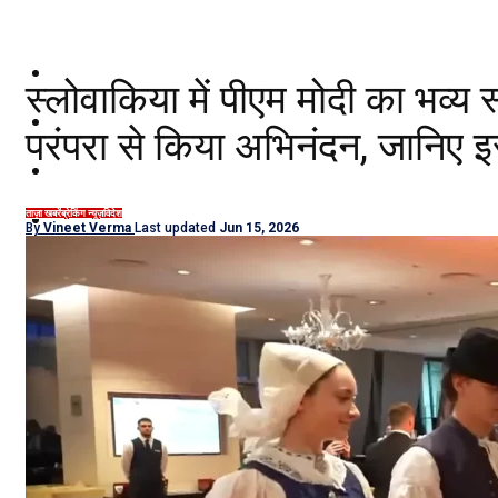
दिल्ली/NCR
स्लोवाकिया में पीएम मोदी का भव्
राजनीति
परंपरा से किया अभिनंदन, जानिए इ
कारोबार
खेल
ताज़ा खबरें
ब्रेकिंग न्यूज़
विदेश
By
Vineet Verma
Last updated
Jun 15, 2026
मनोरंजन
शिक्षा
नौकरियां
जीवन शैली
हेल्थ
क्राइम