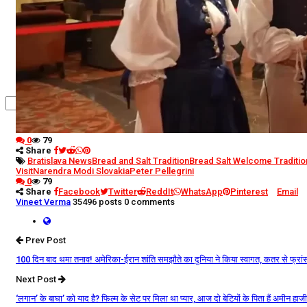
कृषि
धर्म
विज्ञान तकनीकी
0
79
Share
Bratislava News
Bread and Salt Tradition
Bread Salt Welcome Traditio
Visit
Narendra Modi Slovakia
Peter Pellegrini
0
79
Share
Facebook
Twitter
ReddIt
WhatsApp
Pinterest
Email
Vineet Verma
35496 posts
0 comments
Prev Post
100 दिन बाद थमा तनाव! अमेरिका-ईरान शांति समझौते का दुनिया ने किया स्वागत, कतर से फ्रां
Next Post
‘लगान’ के बाघा’ को याद है? फिल्म के सेट पर मिला था प्यार, आज दो बेटियों के पिता हैं अमीन हाजी