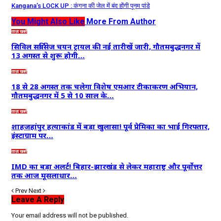
Kangana’s LOCK UP : कंगना की जेल में बंद होंगी पूनम पांडे
You Might Also Like
More From Author
ताज़ा खबरें
सिविल सर्विसेज चयन ट्रायल की नई तारीखें जारी, गौतमबुद्धनगर में
13 अगस्त से शुरू होगी…
ताज़ा खबरें
18 से 28 अगस्त तक चलेगा विशेष एमआर टीकाकरण अभियान,
गौतमबुद्धनगर में 5 से 10 साल के…
ताज़ा खबरें
शाहजहांपुर हत्याकांड में बड़ा खुलासा! पूर्व प्रेमिका का भाई गिरफ्तार,
इंस्टाग्राम पर…
ताज़ा खबरें
IMD का बड़ा अलर्ट! बिहार-झारखंड से लेकर महाराष्ट्र और पूर्वोत्तर
तक आज मूसलाधार…
Prev
Next
Leave A Reply
Your email address will not be published.