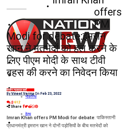
नोएडा
offers
PM
दिल्ली/NCR
Modi for debate:इमरान
राजनीति
खान ने मतभेदों को हल करने के
कारोबार
लिए पीएम मोदी के साथ टीवी
खेल
बहस की करने का निवेदन किया
मनोरंजन
शिक्षा
ब्रेकिंग न्यूज़
ताज़ा खबरें
राजनीति
By
Vineet Verma
On
Feb 23, 2022
नौकरियां
0
612
जीवन शैली
Share
हेल्थ
Imran Khan offers PM Modi for debate
: पाकिस्तानी
क्राइम
प्रधानमंत्री इमरान खान ने दोनों पड़ोसियों के बीच मतभेदों को