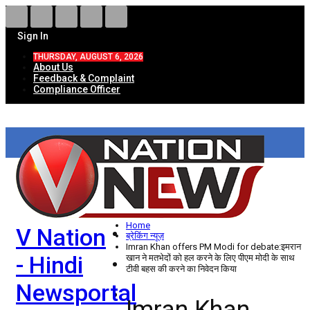
Sign In
THURSDAY, AUGUST 6, 2026
About Us
Feedback & Complaint
Compliance Officer
HOME
ताज़ा खबरें
देश
Home
V Nation
विदेश
ब्रेकिंग न्यूज़
Imran Khan offers PM Modi for debate:इमरान
- Hindi
खान ने मतभेदों को हल करने के लिए पीएम मोदी के साथ
राज्य
टीवी बहस की करने का निवेदन किया
Newsportal
उत्तर प्रदेश
Imran Khan