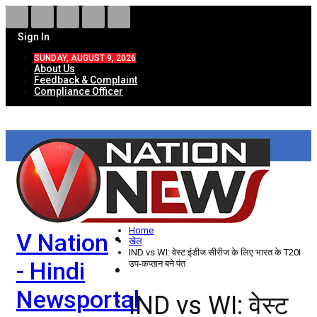
Sign In
SUNDAY, AUGUST 9, 2026
About Us
Feedback & Complaint
Compliance Officer
HOME
ताज़ा खबरें
देश
Home
V Nation
विदेश
खेल
IND vs WI: वेस्ट इंडीज सीरीज के लिए भारत के T20I
- Hindi
उप-कप्तान बने पंत
राज्य
Newsportal
IND vs WI: वेस्ट
उत्तर प्रदेश