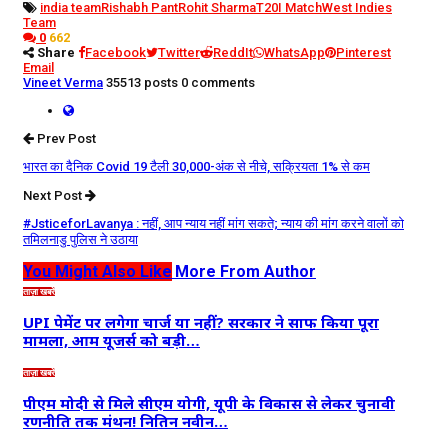
india team
Rishabh Pant
Rohit Sharma
T20I Match
West Indies
Team
0
662
Share
Facebook
Twitter
ReddIt
WhatsApp
Pinterest
Email
Vineet Verma
35513 posts
0 comments
Prev Post
भारत का दैनिक Covid 19 टैली 30,000-अंक से नीचे, सक्रियता 1% से कम
Next Post
#JsticeforLavanya : नहीं, आप न्याय नहीं मांग सकते; न्याय की मांग करने वालों को
तमिलनाडु पुलिस ने उठाया
You Might Also Like
More From Author
ताज़ा खबरें
UPI पेमेंट पर लगेगा चार्ज या नहीं? सरकार ने साफ किया पूरा
मामला, आम यूजर्स को बड़ी…
ताज़ा खबरें
पीएम मोदी से मिले सीएम योगी, यूपी के विकास से लेकर चुनावी
रणनीति तक मंथन! नितिन नवीन…