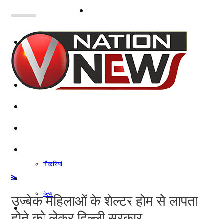
नोएडा
दिल्ली/NCR
राजनीति
कारोबार
खेल
मनोरंजन
शिक्षा
नौकरियां
जीवन शैली
हेल्थ
उज्बेक महिलाओं के शेल्टर होम से लापता
क्राइम
होने को लेकर दिल्ली सरकार