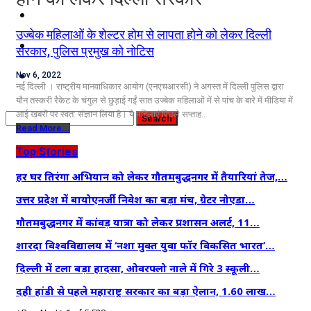
कृषि
उज्बेक महिलाओं के शेल्टर होम से लापता होने को लेकर दिल्ली
धर्म
सरकार, पुलिस प्रमुख को नोटिस
विज्ञान तकनीकी
Nov 6, 2022
नई दिल्ली । राष्ट्रीय मानवाधिकार आयोग (एनएचआरसी) ने अगस्त में दिल्ली पुलिस द्वारा
यौन तस्करी रैकेट के चंगुल से छुड़ाई गईं सात उज्बेक महिलाओं में से पांच के बारे में मीडिया में
आई खबरों पर स्वत: संज्ञान लिया है। ये महिलाएं पिछले सप्ताह…
Read More...
Top Stories
हर घर तिरंगा अभियान को लेकर गौतमबुद्धनगर में तैयारियां तेज,…
उत्तर प्रदेश में बायोएनर्जी निवेश का बड़ा मंच, ग्रेटर नोएडा…
गौतमबुद्धनगर में कांवड़ यात्रा को लेकर प्रशासन अलर्ट, 11…
शारदा विश्वविद्यालय में ‘नशा मुक्त युवा फॉर विकसित भारत’…
दिल्ली में टला बड़ा हादसा, ओवरफ्लो नाले में गिरे 3 स्कूली…
दही हांडी से पहले महाराष्ट्र सरकार का बड़ा ऐलान, 1.60 लाख…