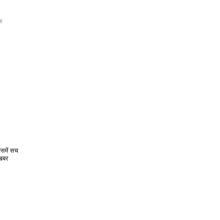
एक
िसमें सच
 खबर