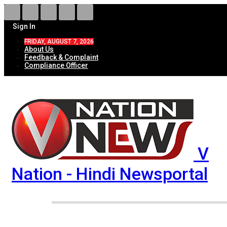
Sign In
FRIDAY, AUGUST 7, 2026
About Us
Feedback & Complaint
Compliance Officer
V
Nation - Hindi Newsportal