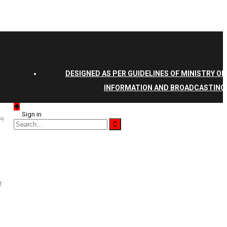
DESIGNED AS PER GUIDELINES OF MINISTRY OF
INFORMATION AND BROADCASTING
Sign in
ान
ी