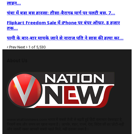
लाइन…
चंबा में बड़ा बस हादसा: तीसा-बैरागढ़ मार्ग पर पलटी बस, 7…
Flipkart Freedom Sale में iPhone पर बंपर ऑफर, 8 हजार
तक…
पत्नी के बार-बार मायके जाने से नाराज पति ने सास की हत्या का…
Prev
Next
1 of 5,530
About Us
www.vnationnews.com भारत में सबसे तेजी से बढ़ती हुई हिंदी समाचार वेबसाइट है,
जिसमें सच और समय का ख़ास महत्व है। आपके, शहर, राज्य, देश, विदेश की हर छोटी-बड़ी
और जरूरी खबर आपको सबसे पहले मिले, यही इसका लक्ष्य है।