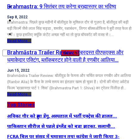
कृषि
Brahmastra: 9 सितंबर तय करेगा ब्रह्मास्त्र का भविष्य
Sep 8, 2022
धर्म
Brahmastra: पिछले कुछ महीनों में बॉलीवुड के मुश्किल दौर से गुज़रा है, बॉलीवुड की बड़ी
बड़ी फिल्में जैसे लाल सिंह चड्डा , शमशेर, रक्षाबंधन , लिगर बॉक्सऑफिस पे बुरी तरह फेल हो
विज्ञान तकनीकी
गयीं। कुछ इसलिए क्यूंकि कंटेंट अच्छा नहीं था तो कुछ बॉयकॉट की वजह से।…
Read More...
Brahmāstra Trailer Review: जबरदस्त वीएफएक्स और
धमाकेदार एक्टिंग, ब्लॉकबस्टर होने वाली है रणबीर आलिया…
Jun 15, 2022
Brahmāstra Trailer Review: बॉलीवुड के फेमस और चर्चित कपल रणबीर और आलिया
(Ranbir Alia) के फैंस के लम्बे समय का इंतज़ार खत्म हो चूका है। दोनों की मोस्ट अवेटेड
फिल्म 'ब्रह्मास्त्र पार्ट 1: शिवा' (Brahmastra Part 1: Shiva) का ट्रेलर रिलीज़ हो…
Read More...
Top Stories
अविका गौर को हुआ डेंगू, अस्पताल में भर्ती एक्ट्रेस की हालत…
पाकिस्तान सीरीज से पहले इंग्लैंड को बड़ा झटका, सलामी…
FCRA बिल पर संसद में घमासान तय! कांग्रेस ने जारी किया 3-