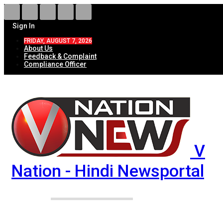
Sign In
FRIDAY, AUGUST 7, 2026
About Us
Feedback & Complaint
Compliance Officer
V
Nation - Hindi Newsportal