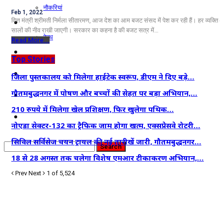
नौकरियां
Feb 1, 2022
जीवन शैली
वित्त मंत्री श्रीमती निर्मला सीतारमण, आज देश का आम बजट संसद में पेश कर रही हैं। हर व्यक
सालों की नीव राखी जाएगी। सरकार का कहना है की बजट सत्र में…
हेल्थ
Read More...
क्राइम
Top Stories
कृषि
जिला पुस्तकालय को मिलेगा हाईटेक स्वरूप, डीएम ने दिए बड़े…
गौतमबुद्धनगर में पोषण और बच्चों की सेहत पर बड़ा अभियान,…
धर्म
210 रुपये में मिलेगा खेल प्रशिक्षण, फिर खुलेगा पथिक…
विज्ञान तकनीकी
नोएडा सेक्टर-132 का ट्रैफिक जाम होगा खत्म, एक्सप्रेसवे रोटरी…
सिविल सर्विसेज चयन ट्रायल की नई तारीखें जारी, गौतमबुद्धनगर…
18 से 28 अगस्त तक चलेगा विशेष एमआर टीकाकरण अभियान,…
Prev
Next
1 of 5,524