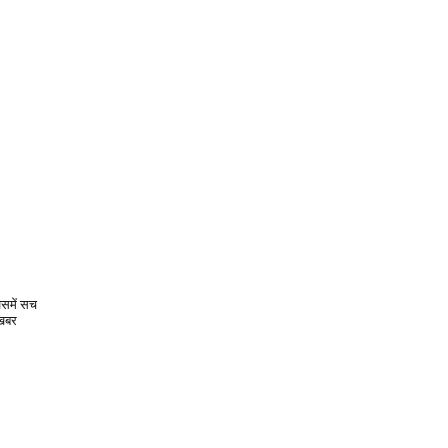
िसमें सच
 खबर