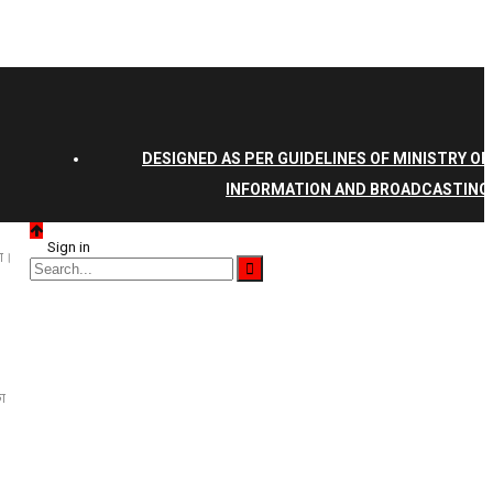
DESIGNED AS PER GUIDELINES OF MINISTRY OF
INFORMATION AND BROADCASTING
Sign in
गा।
का