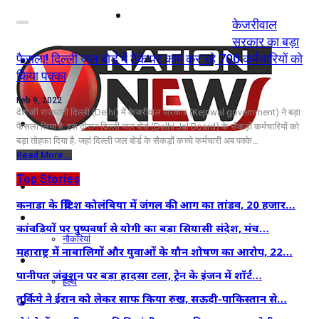
नोएडा
केजरीवाल
सरकार का बड़ा
फैसला! दिल्ली जल बोर्ड में ठेके पर काम कर रहे 700 कर्मचारियों को
दिल्ली/NCR
किया पक्का
राजनीति
Feb 9, 2022
देश की राजधानी दिल्ली (Delhi) में केजरीवाल सरकार (Kejriwal government) ने बड़ा
कारोबार
फैसला लिया है. इस दौरान दिल्ली जल बोर्ड (Delhi Jal Board) के सैकड़ों कर्मचारियों को
बड़ा तोहफा दिया है. जहां दिल्ली जल बोर्ड के सैकड़ों कच्चे कर्मचारी अब पक्के…
खेल
Read More...
Top Stories
मनोरंजन
कनाडा के ब्रिटिश कोलंबिया में जंगल की आग का तांडव, 20 हजार…
शिक्षा
कांवड़ियों पर पुष्पवर्षा से योगी का बड़ा सियासी संदेश, मंच…
नौकरियां
महाराष्ट्र में नाबालिगों और युवाओं के यौन शोषण का आरोप, 22…
जीवन शैली
पानीपत जंक्शन पर बड़ा हादसा टला, ट्रेन के इंजन में शॉर्ट…
हेल्थ
तुर्किये ने ईरान को लेकर साफ किया रुख, सऊदी-पाकिस्तान से…
क्राइम