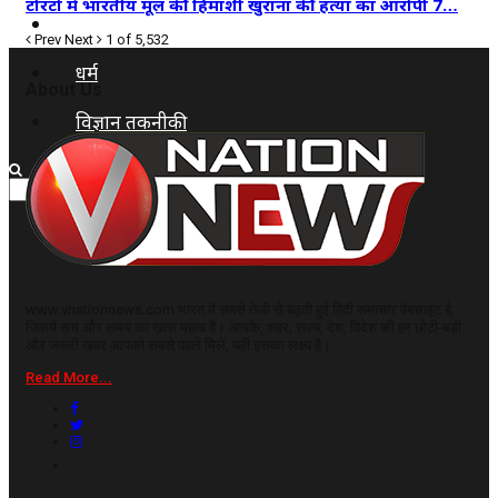
टोरंटो में भारतीय मूल की हिमांशी खुराना की हत्या का आरोपी 7…
कृषि
Prev
Next
1 of 5,532
धर्म
About Us
विज्ञान तकनीकी
www.vnationnews.com भारत में सबसे तेजी से बढ़ती हुई हिंदी समाचार वेबसाइट है,
जिसमें सच और समय का ख़ास महत्व है। आपके, शहर, राज्य, देश, विदेश की हर छोटी-बड़ी
और जरूरी खबर आपको सबसे पहले मिले, यही इसका लक्ष्य है।
Read More...