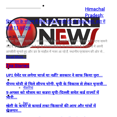
नोएडा
Himachal
Pradesh:
हिमाचल के सोलन में बीच रास्ते में रुकी रोप-वे केबल कार, हवा में
दिल्ली/NCR
फंसे 11 पर्यटक
राजनीति
Jun 20, 2022
सोलन: हिमाचल प्रदेश के सोलन जिले में रोपवे ट्राली के फंसने की एक बड़ी घटना सामने
कारोबार
आई है. इसमें 11 लोग फंसे हुए हैं, जिनका वीडियो भी सामने आया है. वे वीडियो में अपनी
आपबीती सुनाते हुए और डर के माहौल में नजर आ रहे हैं. स्थानीय प्रशासन की ओर से…
खेल
Read More...
Top Stories
मनोरंजन
UPI पेमेंट पर लगेगा चार्ज या नहीं? सरकार ने साफ किया पूरा…
शिक्षा
पीएम मोदी से मिले सीएम योगी, यूपी के विकास से लेकर चुनावी…
नौकरियां
9 अगस्त को मौसम का कहर! यूपी-दिल्ली समेत कई राज्यों में
जीवन शैली
भारी…
हेल्थ
खेती के कचरे से कमाई तक! किसानों की आय और गांवों में
रोजगार…
क्राइम