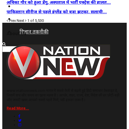
अविका गौर को हुआ डेंगू, अस्पताल में भर्ती एक्ट्रेस की हालत…
कृषि
पाकिस्तान सीरीज से पहले इंग्लैंड को बड़ा झटका, सलामी…
धर्म
Prev
Next
1 of 5,530
विज्ञान तकनीकी
About Us
www.vnationnews.com भारत में सबसे तेजी से बढ़ती हुई हिंदी समाचार वेबसाइट है,
जिसमें सच और समय का ख़ास महत्व है। आपके, शहर, राज्य, देश, विदेश की हर छोटी-बड़ी
और जरूरी खबर आपको सबसे पहले मिले, यही इसका लक्ष्य है।
Read More...