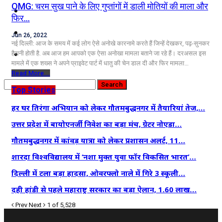
OMG: चरम सुख पाने के लिए गुप्तांगों में डाली मोतियों की माला और
कृषि
फिर…
धर्म
Jun 26, 2022
नई दिल्ली: आज के समय में कई लोग ऐसे अनोखे कारनामे करते हैं जिन्हें देखकर, पढ़-सुनकर
विज्ञान तकनीकी
हैरानी होती है. अब आज हम आपको एक ऐसा अनोखा मामला बताने जा रहे हैं। दरअसल इस
मामले में एक शख्स ने अपने प्राइवेट पार्ट में धातु की चेन डाल दी और फिर मामला…
Read More...
Top Stories
हर घर तिरंगा अभियान को लेकर गौतमबुद्धनगर में तैयारियां तेज,…
उत्तर प्रदेश में बायोएनर्जी निवेश का बड़ा मंच, ग्रेटर नोएडा…
गौतमबुद्धनगर में कांवड़ यात्रा को लेकर प्रशासन अलर्ट, 11…
शारदा विश्वविद्यालय में ‘नशा मुक्त युवा फॉर विकसित भारत’…
दिल्ली में टला बड़ा हादसा, ओवरफ्लो नाले में गिरे 3 स्कूली…
दही हांडी से पहले महाराष्ट्र सरकार का बड़ा ऐलान, 1.60 लाख…
Prev
Next
1 of 5,528