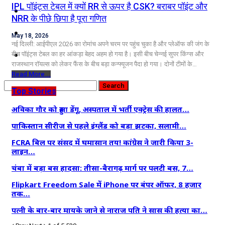
IPL पॉइंट्स टेबल में क्यों RR से ऊपर है CSK? बराबर पॉइंट और
कृषि
NRR के पीछे छिपा है पूरा गणित
धर्म
May 18, 2026
नई दिल्ली: आईपीएल 2026 का रोमांच अपने चरम पर पहुंच चुका है और प्लेऑफ की जंग के
विज्ञान तकनीकी
बीच पॉइंट्स टेबल का हर आंकड़ा बेहद अहम हो गया है। इसी बीच चेन्नई सुपर किंग्स और
राजस्थान रॉयल्स को लेकर फैंस के बीच बड़ा कन्फ्यूजन पैदा हो गया। दोनों टीमों के…
Read More...
Top Stories
अविका गौर को हुआ डेंगू, अस्पताल में भर्ती एक्ट्रेस की हालत…
पाकिस्तान सीरीज से पहले इंग्लैंड को बड़ा झटका, सलामी…
FCRA बिल पर संसद में घमासान तय! कांग्रेस ने जारी किया 3-
लाइन…
चंबा में बड़ा बस हादसा: तीसा-बैरागढ़ मार्ग पर पलटी बस, 7…
Flipkart Freedom Sale में iPhone पर बंपर ऑफर, 8 हजार
तक…
पत्नी के बार-बार मायके जाने से नाराज पति ने सास की हत्या का…