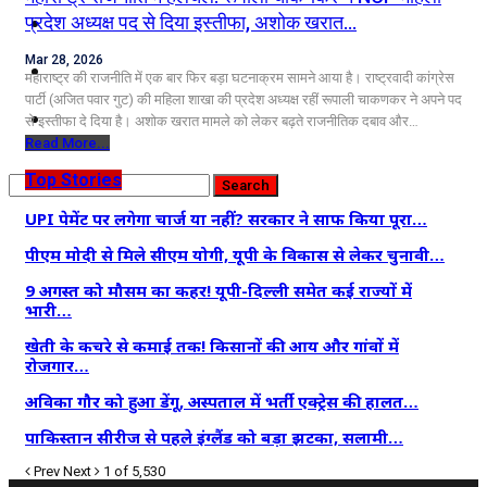
कृषि
प्रदेश अध्यक्ष पद से दिया इस्तीफा, अशोक खरात…
Mar 28, 2026
धर्म
महाराष्ट्र की राजनीति में एक बार फिर बड़ा घटनाक्रम सामने आया है। राष्ट्रवादी कांग्रेस
पार्टी (अजित पवार गुट) की महिला शाखा की प्रदेश अध्यक्ष रहीं रूपाली चाकणकर ने अपने पद
विज्ञान तकनीकी
से इस्तीफा दे दिया है। अशोक खरात मामले को लेकर बढ़ते राजनीतिक दबाव और…
Read More...
Top Stories
UPI पेमेंट पर लगेगा चार्ज या नहीं? सरकार ने साफ किया पूरा…
पीएम मोदी से मिले सीएम योगी, यूपी के विकास से लेकर चुनावी…
9 अगस्त को मौसम का कहर! यूपी-दिल्ली समेत कई राज्यों में
भारी…
खेती के कचरे से कमाई तक! किसानों की आय और गांवों में
रोजगार…
अविका गौर को हुआ डेंगू, अस्पताल में भर्ती एक्ट्रेस की हालत…
पाकिस्तान सीरीज से पहले इंग्लैंड को बड़ा झटका, सलामी…
Prev
Next
1 of 5,530