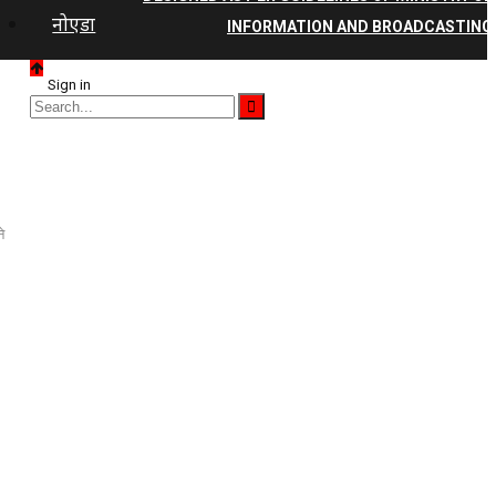
नोएडा
INFORMATION AND BROADCASTING
Sign in
े