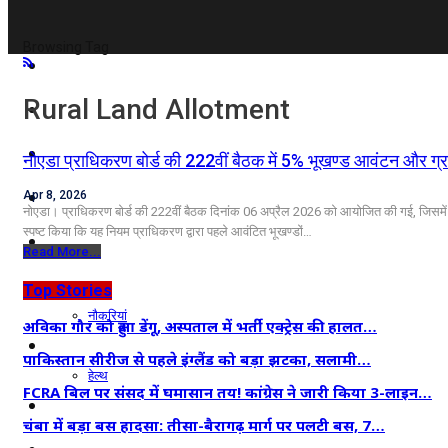
Browsing Tag
दिल्ली/NCR
Rural Land Allotment
राजनीति
कारोबार
नोएडा प्राधिकरण बोर्ड की 222वीं बैठक में 5% भूखण्ड आवंटन और ग्रा
खेल
Apr 8, 2026
नोएडा। प्राधिकरण बोर्ड की 222वीं बैठक दिनांक 06 अप्रैल 2026 को आयोजित की गई, जिसमें आव
स्पष्ट किया कि यह नियम प्राधिकरण द्वारा पहले आवंटित भूखण्डों…
मनोरंजन
Read More...
शिक्षा
Top Stories
नौकरियां
अविका गौर को हुआ डेंगू, अस्पताल में भर्ती एक्ट्रेस की हालत…
जीवन शैली
पाकिस्तान सीरीज से पहले इंग्लैंड को बड़ा झटका, सलामी…
हेल्थ
FCRA बिल पर संसद में घमासान तय! कांग्रेस ने जारी किया 3-लाइन…
क्राइम
चंबा में बड़ा बस हादसा: तीसा-बैरागढ़ मार्ग पर पलटी बस, 7…