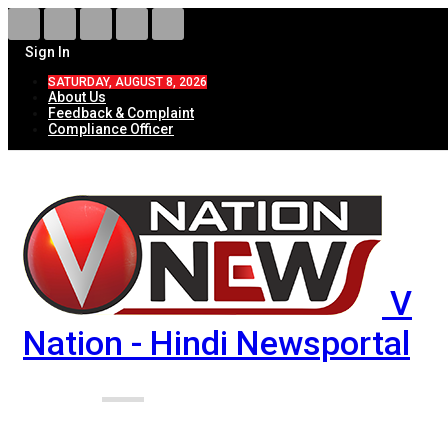
Sign In
SATURDAY, AUGUST 8, 2026
About Us
Feedback & Complaint
Compliance Officer
V
Nation - Hindi Newsportal